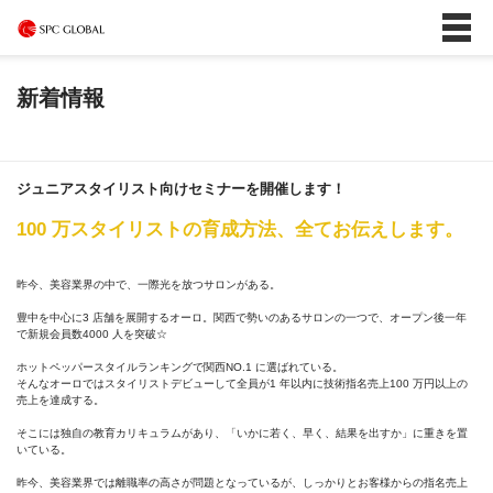
新着情報
ジュニアスタイリスト向けセミナーを開催します！
100 万スタイリストの育成方法、全てお伝えします。
昨今、美容業界の中で、一際光を放つサロンがある。
豊中を中心に3 店舗を展開するオーロ。関西で勢いのあるサロンの一つで、オープン後一年
で新規会員数4000 人を突破☆
ホットペッパースタイルランキングで関西NO.1 に選ばれている。
そんなオーロではスタイリストデビューして全員が1 年以内に技術指名売上100 万円以上の
売上を達成する。
そこには独自の教育カリキュラムがあり、「いかに若く、早く、結果を出すか」に重きを置
いている。
昨今、美容業界では離職率の高さが問題となっているが、しっかりとお客様からの指名売上