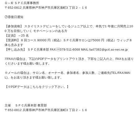
①～⑥ ＳＰＣ兵庫事務所
〒652-0812 兵庫県神戸市神戸市兵庫区湊町3 丁目２－１６
⑦⑧後日通知
【参加資格】 スタイリストデビューをしているジュニア以上で、本気で1 年後に月間売上10
0 万を目指していく モチベーションのある方
【定員】 ～25 名
【受講料】 8 回コース 90000 円（税込）ＳＰＣ兵庫サロンは75000 円（税込）ウィッグ８
体も含みます
【申し込み先】 ＳＰＣ兵庫本部 FAX:
078-511-6068
MAIL:
fa47382@gc4.so-net.ne.jp
※FAXの場合は、下記のPDFデータをプリントアウト頂き、下部をご記入の上、FAXをお送り
くださいます様お願い致します。
※メールの場合は、サロン名、オーナー名、参加者名、参加人数、ご連絡先(TEL/FAX/MAI
L)、をお送り頂きます様お願い致します。
【※PDFデータはこちらをクリック下さい。】
主催 ＳＰＣ兵庫本部 教育部
〒652-0812 兵庫県神戸市神戸市兵庫区湊町3 丁目２－１６