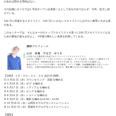
があれば辞める理由はない。
その証拠にオーロでは1 号店オープン以来誰一人として店をやめておらず、今尚、拡大し続
けている。
100 万に到達するスタイリスト、100 万にいかないスタイリストにはサロン教育に大きな差
がある。
このセミナーでは、そんなオーロのトップスタイリストが直々に100 万スタイリストになる
ための最短の道をお伝えし、1年後の輝かしい未来を約束してくれる。
【日程】 １９：００～２２：００ 合計25 時間
① 3 月22 日（水）カウンセリング・店販’を極める
② 4 月19 日（水）ボブ’ を極める
③ 5 月17 日（水）ミディアム’を極める
④ 6 月21 日（水）ロング’を極める
⑤ 8 月16 日（水）ショート’を極める
⑥ 9 月25 日（月）撮影’を極める10:00～14:00
⑦ 10 月18 日（水）山田氏モデルデモンストレーション
⑧ 11 月22 日（水）受講生モデルデモンストレーション
【場所】