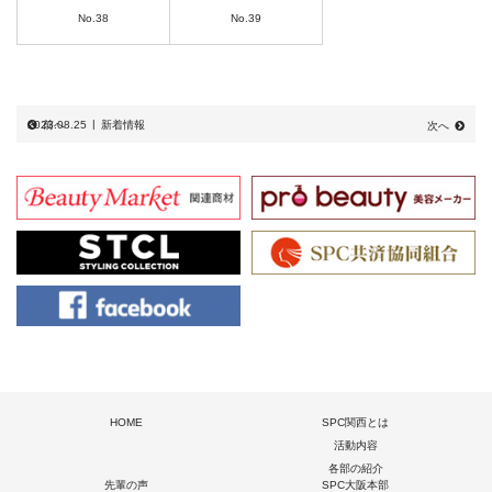
No.38
No.39
2023.08.25
前へ
新着情報
次へ
HOME
SPC関西とは
活動内容
各部の紹介
先輩の声
SPC大阪本部